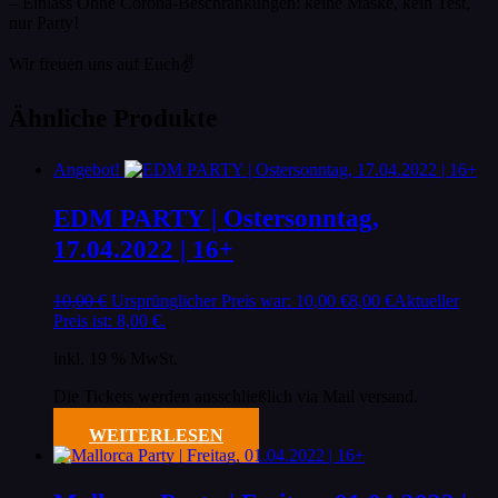
– Einlass Ohne Corona-Beschränkungen: keine Maske, kein Test,
nur Party!
Wir freuen uns auf Euch✌️
Ähnliche Produkte
Angebot!
EDM PARTY | Ostersonntag,
17.04.2022 | 16+
10,00
€
Ursprünglicher Preis war: 10,00 €
8,00
€
Aktueller
Preis ist: 8,00 €.
inkl. 19 % MwSt.
Die Tickets werden ausschließlich via Mail versand.
WEITERLESEN