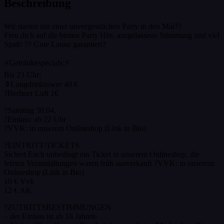
Beschreibung
Wir starten mit einer unvergesslichen Party in den Mai??
Freu dich auf die besten Party Hits, ausgelassene Stimmung und viel
Spaß! ?? Gute Laune garantiert?
⚡Getränkespecials:⚡
Bis 23 Uhr:
⚱️Longdrinktower 40 €
?Berliner Luft 1€
?Samstag 30.04.
?Einlass: ab 22 Uhr
?VVK: in unserem Onlineshop (Link in Bio)
?EINTRITT/TICKETS
Sichert Euch unbedingt ein Ticket in unserem Onlineshop, die
letzten Veranstaltungen waren früh ausverkauft ?VVK: in unserem
Onlineshop (Link in Bio)
10 € Vvk
12 € AK
?ZUTRITTSBESTIMMUNGEN
– der Einlass ist ab 18 Jahren-