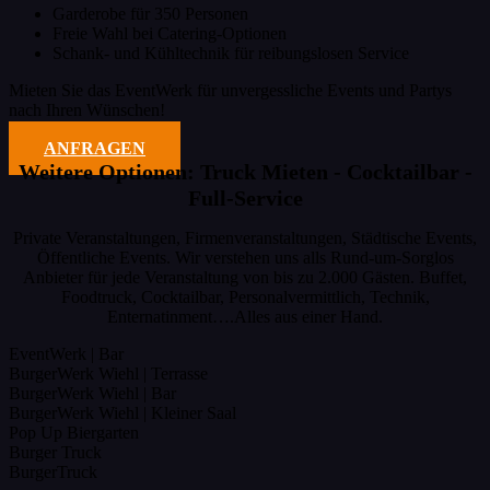
Garderobe für 350 Personen
Freie Wahl bei Catering-Optionen
Schank- und Kühltechnik für reibungslosen Service
Mieten Sie das EventWerk für unvergessliche Events und Partys
nach Ihren Wünschen!
ANFRAGEN
Weitere Optionen: Truck Mieten - Cocktailbar -
Full-Service
Private Veranstaltungen, Firmenveranstaltungen, Städtische Events,
Öffentliche Events. Wir verstehen uns alls Rund-um-Sorglos
Anbieter für jede Veranstaltung von bis zu 2.000 Gästen. Buffet,
Foodtruck, Cocktailbar, Personalvermittlich, Technik,
Enternatinment….Alles aus einer Hand.
EventWerk | Bar
BurgerWerk Wiehl | Terrasse
BurgerWerk Wiehl | Bar
BurgerWerk Wiehl | Kleiner Saal
Pop Up Biergarten
Burger Truck
BurgerTruck