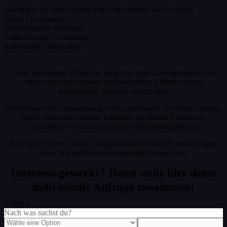
Foodtruck bei dem Firmenevent von Schmidt und Clemens
Theke | Eventwerk
Professionelles Personal
Außenbereich | Eventwerk
Individuelle Druckmittel
Dank jahrelanger Erfahrung im Event- und Gastronomiebereich
dürfen wir einen absolut professionellen Auftritt und ein
kompetentes Arbeiten versprechen.
Wir betreuen die Veranstaltung sofern gewünscht im vollen Umfang,
bieten aber auch einzelne Elemente an. Buffet, Foodtruck,
Cocktailbar, Vermietung unserer Veranstaltungsflächen.
Bitte nicht zögern, unser Anfrageformular filtert die ersten fragen
raus. Wir melden uns umgehend! Freuen uns!
Interesse geweckt? Dann stelle hier deine
individuelle Anfrage zusammen!
1
Step 1
Nach was suchst du?