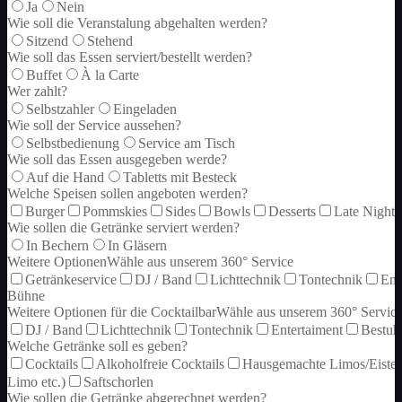
Ja
Nein
Wie soll die Veranstalung abgehalten werden?
Sitzend
Stehend
Wie soll das Essen serviert/bestellt werden?
Buffet
À la Carte
Wer zahlt?
Selbstzahler
Eingeladen
Wie soll der Service aussehen?
Selbstbedienung
Service am Tisch
Wie soll das Essen ausgegeben werde?
Auf die Hand
Tabletts mit Besteck
Welche Speisen sollen angeboten werden?
Burger
Pommskies
Sides
Bowls
Desserts
Late Night 
Wie sollen die Getränke serviert werden?
In Bechern
In Gläsern
Weitere Optionen
Wähle aus unserem 360° Service
Getränkeservice
DJ / Band
Lichttechnik
Tontechnik
Ent
Bühne
Weitere Optionen für die Cocktailbar
Wähle aus unserem 360° Servic
DJ / Band
Lichttechnik
Tontechnik
Entertaiment
Bestuh
Welche Getränke soll es geben?
Cocktails
Alkoholfreie Cocktails
Hausgemachte Limos/Eiste
Limo etc.)
Saftschorlen
Wie sollen die Getränke abgerechnet werden?