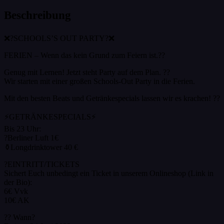
Beschreibung
❌?SCHOOLS’S OUT PARTY?❌
FERIEN – Wenn das kein Grund zum Feiern ist.??
Genug mit Lernen! Jetzt steht Party auf dem Plan. ??
Wir starten mit einer großen Schools-Out Party in die Ferien.
Mit den besten Beats und Getränkespecials lassen wir es krachen! ??
⚡GETRÄNKESPECIALS⚡
Bis 23 Uhr:
?Berliner Luft 1€
⚱️Longdrinktower 40 €
?EINTRITT/TICKETS
Sichert Euch unbedingt ein Ticket in unserem Onlineshop (Link in
der Bio):
6€ Vvk
10€ AK
?? Wann?