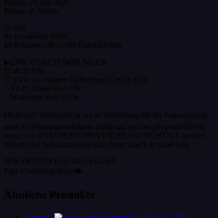
Freitag, 24.Juni 2022,
Einlass ab 20 Uhr
?? Wo?
Im EventWerk OBK
Im Krümmel 39; 51766 Engelskirchen
▶EINLASSBESTIMMUNGEN
?? ab 20 Uhr
?? VVK: in unserem Onlineshop (Link in Bio)
– Ab 16 Jahren bis 0 Uhr
– Muttizettel nach 0 Uhr
❗Achtung❗: Muttizettel ist nur in Verbindung mit der Ausweiskopie
eines Erziehungsberechtigten gültig und bei uns gilt grundsätzlich
immer nur ZWEI PERSONEN DIE BEAUFSICHTIGT werden
dürfen! Die Aufsichtsperson muss beim Check-In dabei sein.
WIR FREUEN UNS AUF EUCH!
Euer EventWerk-Team❤️
Ähnliche Produkte
Angebot!