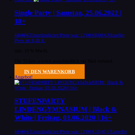
Single Party | Samstag, 25.06.2022 |
18+
12,00
€
Ursprünglicher Preis war: 12,00 €
8,00
€
Aktueller
Preis ist: 8,00 €.
inkl. 19 % MwSt.
Die Tickets werden ausschließlich via Mail versand.
IN DEN WARENKORB
Angebot!
STUFENPARTY
LINDENGYMNASIUM | Black &
White | Freitag, 03.06.2020 | 16+
12,00
€
Ursprünglicher Preis war: 12,00 €
10,00
€
Aktueller