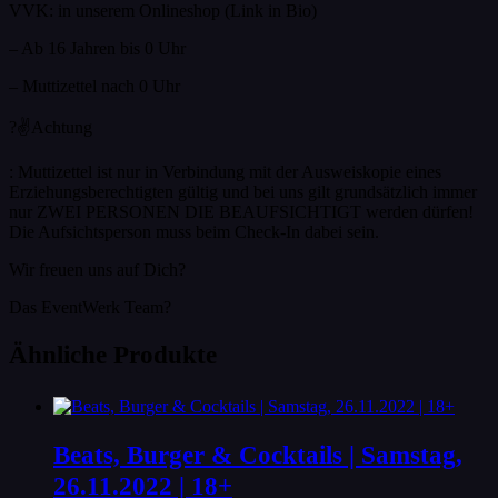
VVK: in unserem Onlineshop (Link in Bio)
– Ab 16 Jahren bis 0 Uhr
– Muttizettel nach 0 Uhr
?✌️Achtung
: Muttizettel ist nur in Verbindung mit der Ausweiskopie eines
Erziehungsberechtigten gültig und bei uns gilt grundsätzlich immer
nur ZWEI PERSONEN DIE BEAUFSICHTIGT werden dürfen!
Die Aufsichtsperson muss beim Check-In dabei sein.
Wir freuen uns auf Dich?
Das EventWerk Team?
Ähnliche Produkte
Beats, Burger & Cocktails | Samstag,
26.11.2022 | 18+