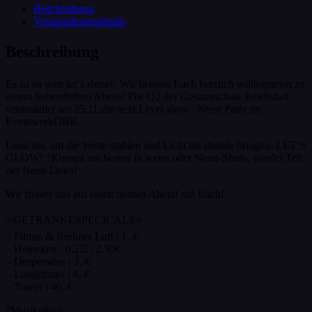
Beschreibung
Veranstaltungsdetails
Beschreibung
Es ist so weit let‘s shine!- Wir heissen Euch herzlich willkommen zu
einem farbenfrohen Abriss! Die Q2 der Gesamtschule Reichshof
veranstaltet am 25.11.die next Level glow / Neon Party im
EventwerkOBK.
Lasst uns um die Wette stahlen und Licht ins dunkle bringen. LET‘S
GLOW! ?Kommt am besten in weiss oder Neon-Shirts, werdet Teil
der Neon Deko!
Wir freuen uns auf einen bunten Abend mit Euch!
⭐️GETRÄNKESPECICALS⭐️
– Filmm & Berliner Luft | 1,-€
– Heineken · 0,25l | 2,50€
– Desperados | 3,-€
– Longdrinks | 4,-€
– Tower | 40,-€
?Musikalisch