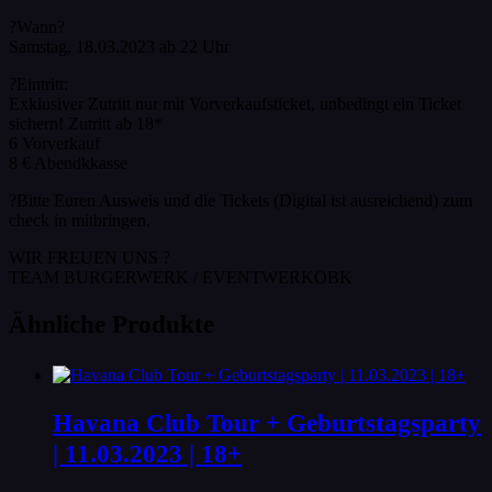
?Wann?
Samstag, 18.03.2023 ab 22 Uhr
?Eintritt:
Exklusiver Zutritt nur mit Vorverkaufsticket, unbedingt ein Ticket
sichern! Zutritt ab 18*
6 Vorverkauf
8 € Abendkkasse
?Bitte Euren Ausweis und die Tickets (Digital ist ausreichend) zum
check in mitbringen.
WIR FREUEN UNS ?
TEAM BURGERWERK / EVENTWERKOBK
Ähnliche Produkte
Havana Club Tour + Geburtstagsparty
| 11.03.2023 | 18+