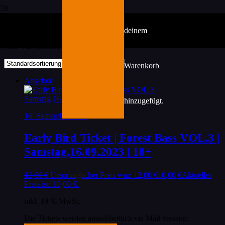
September
deinem
Alle 4 Ergebnisse werden angezeigt
Warenkorb
Angebot!
hinzugefügt.
16. September 2023
Early Bird Ticket | Forest Bass VOL.3 |
Samstag,16.09.2023 | 18+
12,00
€
Ursprünglicher Preis war: 12,00 €
10,00
€
Aktueller
Preis ist: 10,00 €.
inkl. 19 % MwSt.
Die Tickets werden ausschließlich via Mail versand.