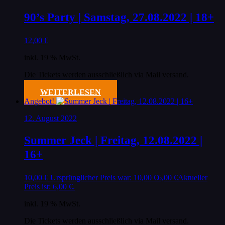
90’s Party | Samstag, 27.08.2022 | 18+
12,00
€
inkl. 19 % MwSt.
Die Tickets werden ausschließlich via Mail versand.
WEITERLESEN
Angebot!
12. August 2022
Summer Jeck | Freitag, 12.08.2022 |
16+
10,00
€
Ursprünglicher Preis war: 10,00 €
6,00
€
Aktueller
Preis ist: 6,00 €.
inkl. 19 % MwSt.
Die Tickets werden ausschließlich via Mail versand.