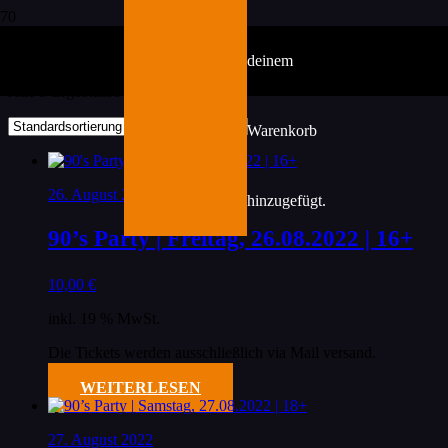
August 2022
deinem
Alle 5 Ergebnisse werden angezeigt
Warenkorb
26. August 2022
hinzugefügt.
90’s Party | Freitag, 26.08.2022 | 16+
10,00
€
inkl. 19 % MwSt.
Die Tickets werden ausschließlich via Mail versand.
WEITERLESEN
27. August 2022