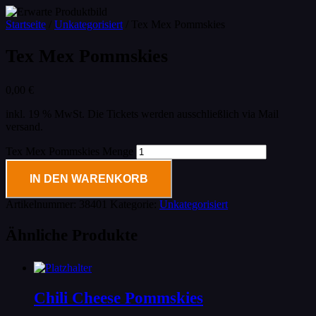
Startseite
/
Unkategorisiert
/ Tex Mex Pommskies
Tex Mex Pommskies
0,00
€
inkl. 19 % MwSt.
Die Tickets werden ausschließlich via Mail
versand.
Tex Mex Pommskies Menge
IN DEN WARENKORB
Artikelnummer:
38401
Kategorie:
Unkategorisiert
Ähnliche Produkte
Chili Cheese Pommskies