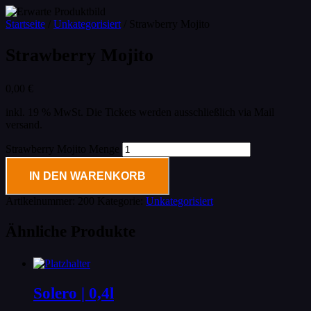
Startseite
/
Unkategorisiert
/ Strawberry Mojito
Strawberry Mojito
0,00
€
inkl. 19 % MwSt.
Die Tickets werden ausschließlich via Mail
versand.
Strawberry Mojito Menge
IN DEN WARENKORB
Artikelnummer:
200
Kategorie:
Unkategorisiert
Ähnliche Produkte
Solero | 0,4l