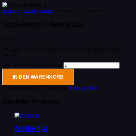
Startseite
/
Unkategorisiert
/ Strawberry Cheesecake
Strawberry Cheesecake
0,00
€
inkl. 19 % MwSt.
Die Tickets werden ausschließlich via Mail
versand.
Strawberry Cheesecake Menge
IN DEN WARENKORB
Artikelnummer:
68712
Kategorie:
Unkategorisiert
Ähnliche Produkte
Mojito 0,4l