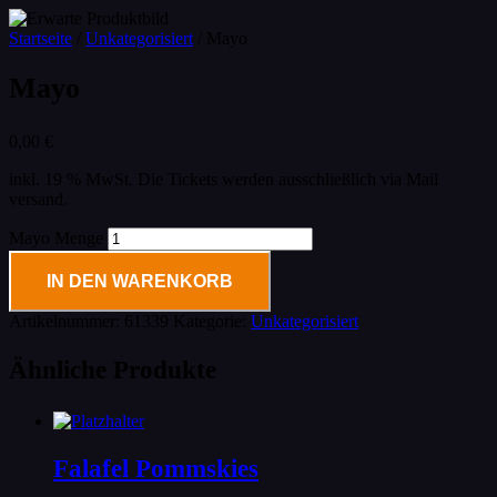
Startseite
/
Unkategorisiert
/ Mayo
Mayo
0,00
€
inkl. 19 % MwSt.
Die Tickets werden ausschließlich via Mail
versand.
Mayo Menge
IN DEN WARENKORB
Artikelnummer:
61339
Kategorie:
Unkategorisiert
Ähnliche Produkte
Falafel Pommskies