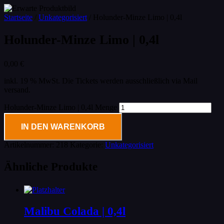
Startseite
/
Unkategorisiert
/ Holunder-Minze Limo | 0,4l
Holunder-Minze Limo | 0,4l
0,00
€
inkl. 19 % MwSt.
Die Tickets werden ausschließlich via Mail
versand.
Holunder-Minze Limo | 0,4l Menge
IN DEN WARENKORB
Artikelnummer:
218
Kategorie:
Unkategorisiert
Ähnliche Produkte
Malibu Colada | 0,4l