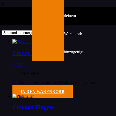
Unkategorisiert
deinem
Ergebnisse 21 – 30 von 97 werden angezeigt
Warenkorb
Chewy Brownie
hinzugefügt.
0,00
€
inkl. 19 % MwSt.
Die Tickets werden ausschließlich via Mail versand.
IN DEN WARENKORB
Chicken Fingers