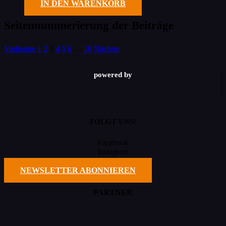
IN DEN WARENKORB
Seitennummerierung der Beiträge
Vorherige
1
2
3
4
5
6
…
10
Nächste
powered by
FOLGT UNS!
Facebook
Instagram
TikTok
NEWSLETTER ABONNIEREN
PARTNER