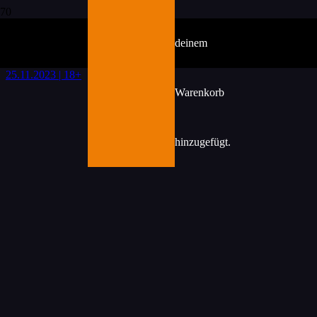
Forest Bass VOL.4
deinem
25
Nov.
(Nov. 25)
22:00
26
(Nov. 26)
6:00
Forest Bass VOL.4
Samstag
25.11.2023 | 18+
Warenkorb
hinzugefügt.