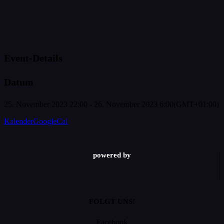
Event-Details
Datum
25. November 2023
22:00
-
26. November 2023
6:00
(GMT+01:00)
Kalender
GoogleCal
powered by
FOLGT UNS!
Facebook