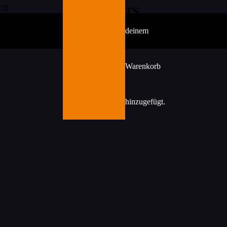
TICKETS
Aktueller Monat
deinem
Warenkorb
hinzugefügt.